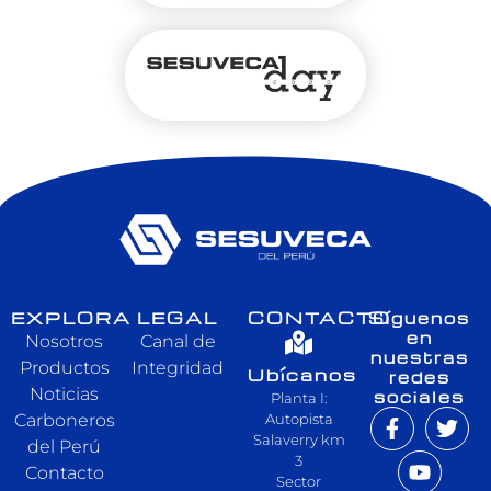
EXPLORA
LEGAL
CONTACTO
Síguenos
en
Nosotros
Canal de
nuestras
Productos
Integridad
Ubícanos
redes
Noticias
sociales
Planta I:
Carboneros
Autopista
Salaverry km
del Perú
3
Contacto
Sector