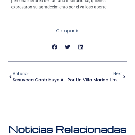
personal del área de Lactario Institucional, quienes
expresaron su agradecimiento por el valioso aporte.
Compartir:
Anterior
Next
Sesuveca Contribuye A La Mejora De La Atención En Comisaría Miramar
Por Un Villa Marina Limpio: Sesuveca Y Vecinos De La Manzana W Realizan Jornada De Limpieza
Noticias Relacionadas