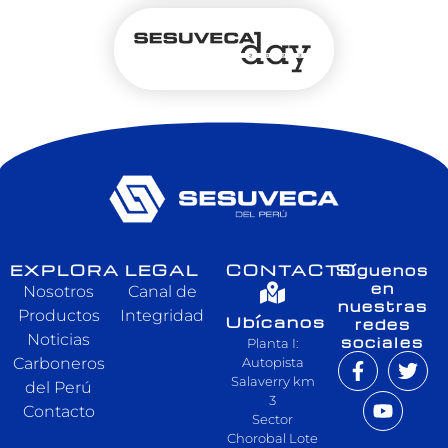
EXPLORA
LEGAL
CONTACTO
Síguenos
en
Nosotros
Canal de
nuestras
Productos
Integridad
Ubícanos
redes
Noticias
sociales
Planta I:
Carboneros
Autopista
Salaverry km
del Perú
3
Contacto
Sector
Chorobal Lote