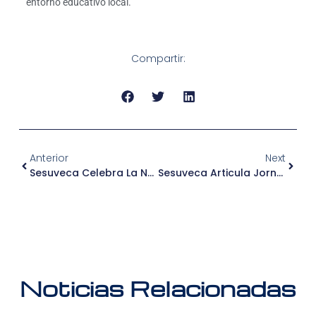
entorno educativo local.
Compartir:
Anterior
Next
Sesuveca Celebra La Navidad 2025 Y Su Cierre De Fin De Año Premiando A Sus Colaboradores
Sesuveca Articula Jornada Comunitaria Que Permitió Recuperar Calles Y Accesos En Las Brisas II – Salaverry
Noticias Relacionadas