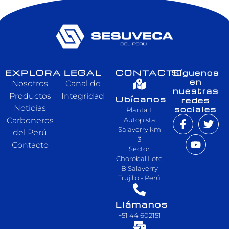
EXPLORA
LEGAL
CONTACTO
Síguenos
en
Nosotros
Canal de
nuestras
Productos
Integridad
Ubícanos
redes
Noticias
sociales
Planta I:
Carboneros
Autopista
Salaverry km
del Perú
3
Contacto
Sector
Chorobal Lote
B Salaverry
Trujillo - Perú
Llámanos
+51 44 602151