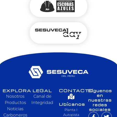
EXPLORA
LEGAL
CONTACTO
Síguenos
en
Nosotros
Canal de
nuestras
Productos
Integridad
Ubícanos
redes
Noticias
sociales
Planta I:
Carboneros
Autopista