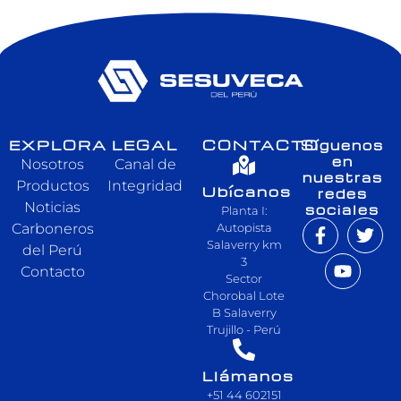
EXPLORA
LEGAL
CONTACTO
Síguenos
en
Nosotros
Canal de
nuestras
Productos
Integridad
Ubícanos
redes
Noticias
sociales
Planta I:
Carboneros
Autopista
Salaverry km
del Perú
3
Contacto
Sector
Chorobal Lote
B Salaverry
Trujillo - Perú
Llámanos
+51 44 602151