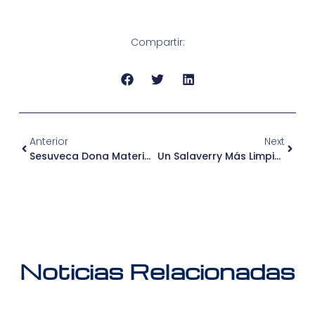
Compartir:
Anterior
Next
Sesuveca Dona Material De Construcción Para Fortalecer Accesos De Villa Marina
Un Salaverry Más Limpio: Sesuveca Y Gremio De Pescadores Realizan Jornada De Limpieza En El Puerto
Noticias Relacionadas