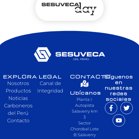
EXPLORA
LEGAL
CONTACTO
Síguenos
en
Nosotros
Canal de
nuestras
Productos
Integridad
Ubícanos
redes
Noticias
sociales
Planta I:
Carboneros
Autopista
Salaverry km
del Perú
3
Contacto
Sector
Chorobal Lote
B Salaverry