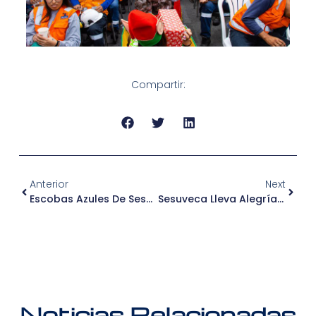
Compartir:
Anterior
Next
Escobas Azules De Sesuveca Recupera Espacios Para La Comunidad En Adita Zannier De Murgia Y Villa Marina
Sesuveca Lleva Alegría A Cientos De Niños En Salaverry Con El Evento “Vivamos La Navidad 2025”
Noticias Relacionadas