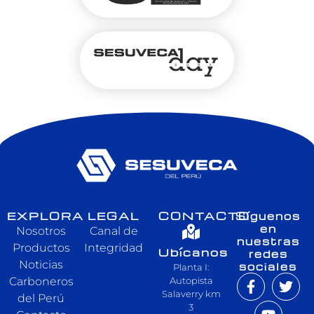
EXPLORA
LEGAL
CONTACTO
Síguenos
en
Nosotros
Canal de
nuestras
Productos
Integridad
Ubícanos
redes
Noticias
sociales
Planta I:
Carboneros
Autopista
Salaverry km
del Perú
3