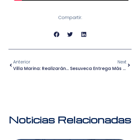
Compartir:
Anterior
Next
Villa Marina: Realizarán Campaña De Salud Gratuita “Cuidémonos” Este 8 De Mayo
Sesuveca Entrega Más De 500 Canastas Por El Día De La Madre En Salaverry
Noticias Relacionadas