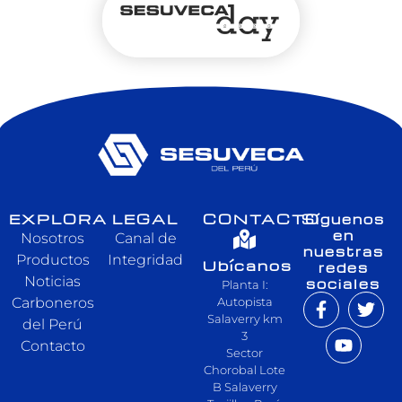
EXPLORA
LEGAL
CONTACTO
Síguenos
en
Nosotros
Canal de
nuestras
Productos
Integridad
Ubícanos
redes
Noticias
sociales
Planta I:
Carboneros
Autopista
Salaverry km
del Perú
3
Contacto
Sector
Chorobal Lote
B Salaverry