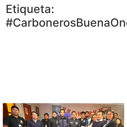
Etiqueta:
#CarbonerosBuenaOn
Sesuveca reafirma su
compromiso con la
transparencia y
responsabilidad social en
reunión con Municipalidad
de Salaverry