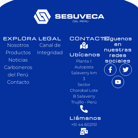
EXPLORA
LEGAL
CONTACTO
Síguenos
en
Nosotros
Canal de
nuestras
Productos
Integridad
Ubícanos
redes
Noticias
sociales
Planta I:
Carboneros
Autopista
Salaverry km
del Perú
3
Contacto
Sector
Chorobal Lote
B Salaverry
Trujillo - Perú
Llámanos
+51 44 602151